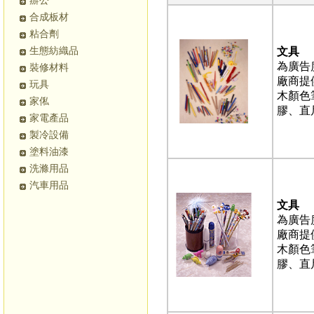
辦公
合成板材
粘合劑
生態紡織品
文具
為廣告
裝修材料
廠商提
玩具
木顏色
家俬
膠、直
家電產品
製冷設備
塗料油漆
洗滌用品
汽車用品
文具
為廣告
廠商提
木顏色
膠、直