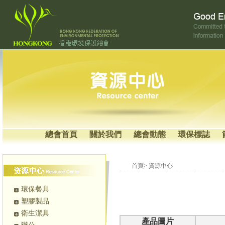
總會首頁
關於我們
總會動態
環保標誌
首頁> 資源中心
環保餐具
塑膠製品
衛生潔具
產品圖片